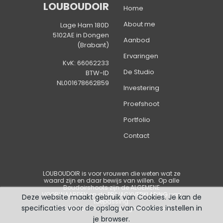
LOUBOUDOIR
Home
About me
Lage Ham 180D
5102AE in Dongen
Aanbod
(Brabant)
Ervaringen
KvK: 66062233
De Studio
BTW-ID
NL001678662B59
Investering
Proefshoot
Portfolio
Contact
LOUBOUDOIR is voor vrouwen die weten wat ze
waard zijn en daar bewijs van willen
. Op alle
Boudoirshoots zijn de
ALGEMENE
VOORWAARDEN
en de
PRIVACYVERKLARING
van
Deze website maakt gebruik van Cookies. Je kan de
toepassing.
specificaties voor de opslag van Cookies instellen in
©LOUBOUDOIR 2026 | All rights reserved
je browser.