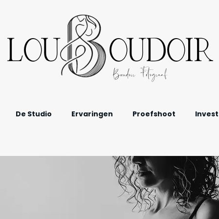
LOU OUDOIR
Boudoir Fotograaf
De Studio
Ervaringen
Proefshoot
Invest