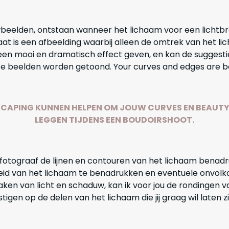
wbeelden, ontstaan wanneer het lichaam voor een lichtb
t is een afbeelding waarbij alleen de omtrek van het lich
een mooi en dramatisch effect geven, en kan de suggestie
ete beelden worden getoond. Your curves and edges are be
CAPING KUNNEN HELPEN OM JOUW CURVES EN BEAUTY 
LEGGEN TIJDENS EEN BOUDOIRSHOOT.
 fotograaf de lijnen en contouren van het lichaam benadr
eid van het lichaam te benadrukken en eventuele onvolk
aken van licht en schaduw, kan ik voor jou de rondingen v
tigen op de delen van het lichaam die jij graag wil laten z