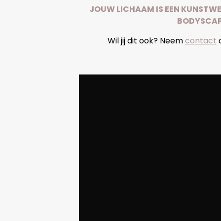
JOUW LICHAAM IS EEN KUNSTWE
BODYSCAP
Wil jij dit ook? Neem
contact
o