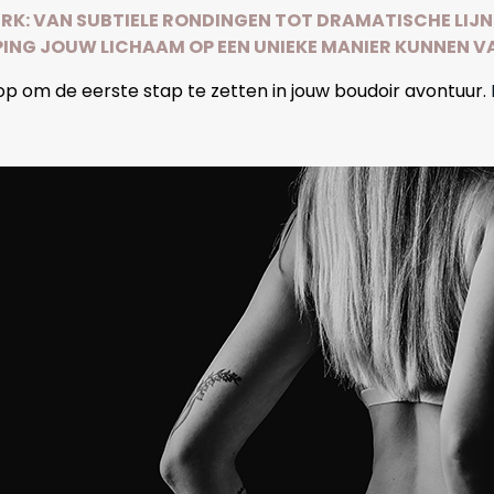
RK: VAN SUBTIELE RONDINGEN TOT DRAMATISCHE LIJN
ING JOUW LICHAAM OP EEN UNIEKE MANIER KUNNEN V
p om de eerste stap te zetten in jouw boudoir avontuur.