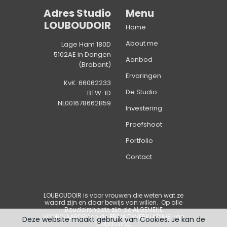
Adres Studio
Menu
LOUBOUDOIR
Home
About me
Lage Ham 180D
5102AE in Dongen
Aanbod
(Brabant)
Ervaringen
KvK: 66062233
De Studio
BTW-ID
NL001678662B59
Investering
Proefshoot
Portfolio
Contact
LOUBOUDOIR is voor vrouwen die weten wat ze
waard zijn en daar bewijs van willen
. Op alle
Boudoirshoots zijn de
ALGEMENE
VOORWAARDEN
en de
PRIVACYVERKLARING
van
Deze website maakt gebruik van Cookies. Je kan de
toepassing.