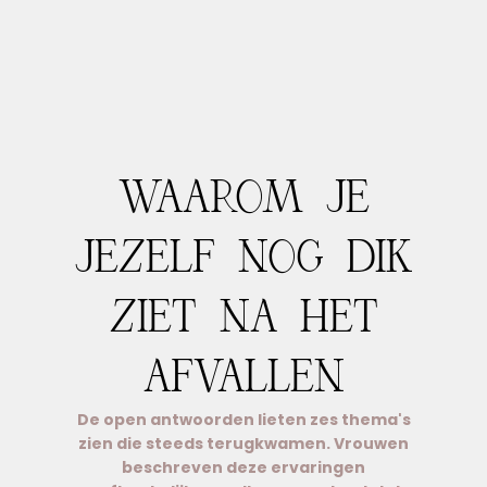
WAAROM JE
JEZELF NOG DIK
ZIET NA HET
AFVALLEN
De open antwoorden lieten zes thema's
zien die steeds terugkwamen. Vrouwen
beschreven deze ervaringen