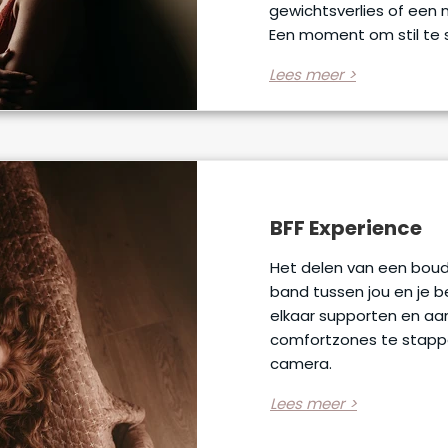
gewichtsverlies of een 
Een moment om stil te st
Lees meer >
BFF Experience
Het delen van een boud
band tussen jou en je be
elkaar supporten en aan
comfortzones te stappe
camera.
Lees meer >