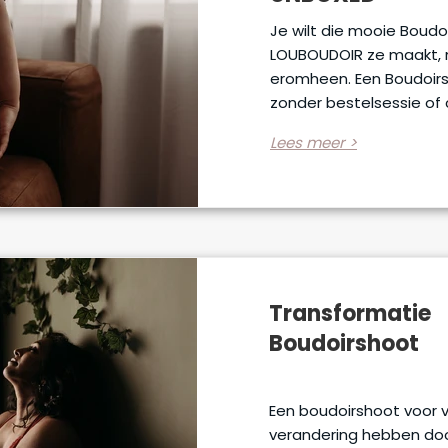
Je wilt die mooie Boudo
LOUBOUDOIR ze maakt, m
eromheen. Een Boudoirsh
zonder bestelsessie of c
Lees meer >
Transformatie
Boudoirshoot
Een boudoirshoot voor 
verandering hebben doo