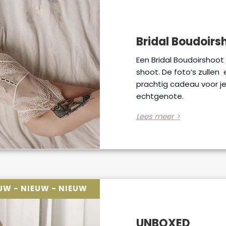
Bridal Boudoirs
Een Bridal Boudoirshoot
shoot. De foto’s zullen e
prachtig cadeau voor 
echtgenote.
Lees meer >
EUW - NIEUW - NIEUW
UNBOXED