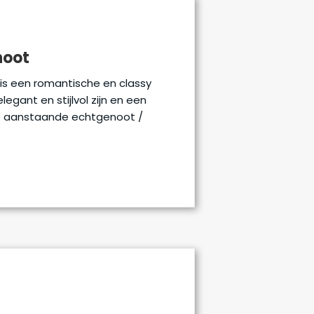
hoot
 is een romantische en classy
legant en stijlvol zijn en een
je aanstaande echtgenoot /