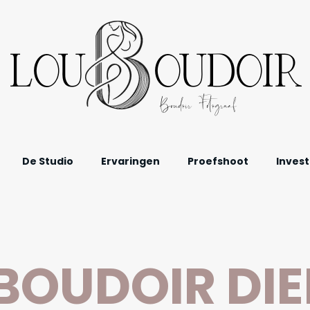
LOU OUDOIR
Boudoir Fotograaf
De Studio
Ervaringen
Proefshoot
Invest
BOUDOIR DI