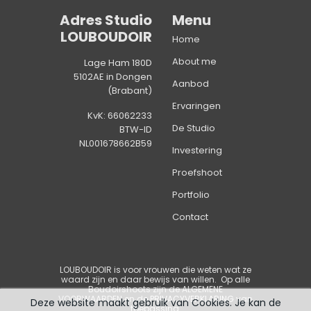
Adres Studio
Menu
LOUBOUDOIR
Home
About me
Lage Ham 180D
5102AE in Dongen
Aanbod
(Brabant)
Ervaringen
KvK: 66062233
De Studio
BTW-ID
NL001678662B59
Investering
Proefshoot
Portfolio
Contact
LOUBOUDOIR is voor vrouwen die weten wat ze
waard zijn en daar bewijs van willen
. Op alle
Boudoirshoots zijn de
ALGEMENE
VOORWAARDEN
en de
PRIVACYVERKLARING
van
Deze website maakt gebruik van Cookies. Je kan de
toepassing.