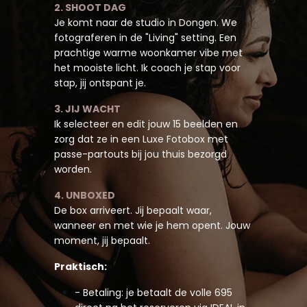
2. SHOOT DAG
Je komt naar de studio in Dongen. We
fotograferen in de "Living" setting. Een
prachtige warme woonkamer vibe met
het mooiste licht. Ik coach je stap voor
stap, jij ontspant je.
3. JIJ WACHT
Ik selecteer en edit jouw 15 beelden en
zorg dat ze in een Luxe Fotobox met
passe-partouts bij jou thuis bezorgd
worden.
4. UNBOXED
De box arriveert. Jij bepaalt waar,
wanneer en met wie je hem opent. Jouw
moment, jij bepaalt.
Praktisch:
- Betaling: je betaalt de volle 695