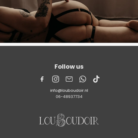
Follow us
info@louboudoir.nl
06-48937734