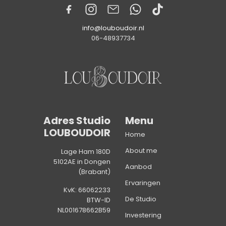
info@louboudoir.nl
06-48937734
Adres Studio
Menu
LOUBOUDOIR
Home
About me
Lage Ham 180D
5102AE in Dongen
Aanbod
(Brabant)
Ervaringen
KvK: 66062233
De Studio
BTW-ID
NL001678662B59
Investering