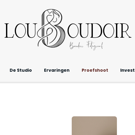
LOU OUDOIR
Boudoir Fotograaf
De Studio
Ervaringen
Proefshoot
Invest