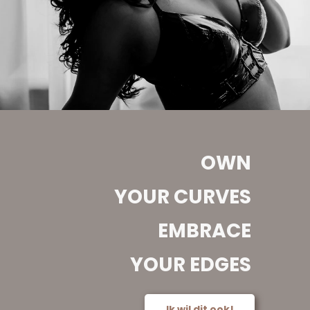
OWN
YOUR CURVES
EMBRACE
YOUR EDGES
Ik wil dit ook!