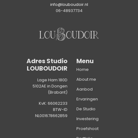
info@louboudoir.nl
06-48937734
Adres Studio
Menu
LOUBOUDOIR
Home
About me
Lage Ham 180D
5102AE in Dongen
Aanbod
(Brabant)
Ervaringen
KvK: 66062233
De Studio
BTW-ID
NL001678662B59
Investering
Proefshoot