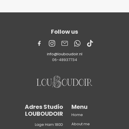
Follow us
info@louboudoir.nl
06-48937734
Adres Studio
Menu
LOUBOUDOIR
Home
About me
Lage Ham 180D