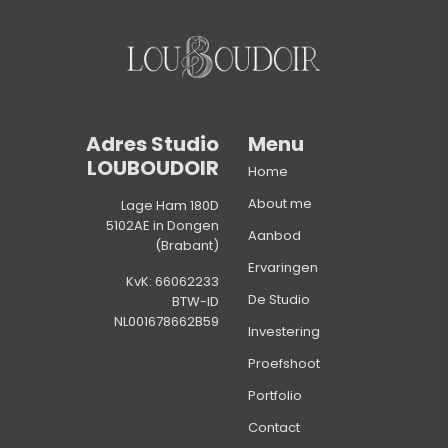
Adres Studio
Menu
LOUBOUDOIR
Home
About me
Lage Ham 180D
5102AE in Dongen
Aanbod
(Brabant)
Ervaringen
KvK: 66062233
De Studio
BTW-ID
NL001678662B59
Investering
Proefshoot
Portfolio
Contact