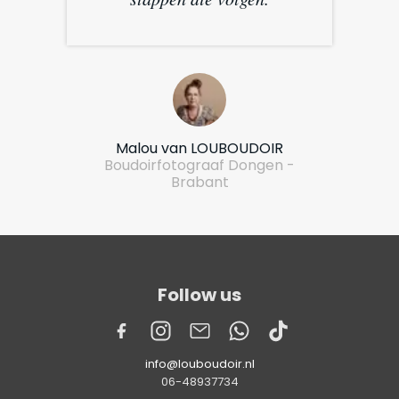
Malou van LOUBOUDOIR
Boudoirfotograaf Dongen -
Brabant
Follow us
info@louboudoir.nl
06-48937734