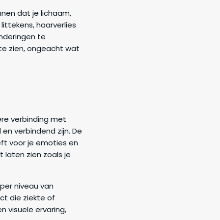
nnen dat je lichaam,
littekens, haarverlies
anderingen te
 te zien, ongeacht wat
ere verbinding met
 en verbindend zijn. De
eft voor je emoties en
t laten zien zoals je
eper niveau van
t die ziekte of
 visuele ervaring,