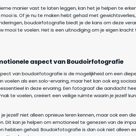
tieme manier vast te laten leggen, kan het je helpen te erke
n mooi is. Of je nu te maken hebt gehad met gewichtsverlies, 
anderingen, boudoirfotografie biedt je de kans om deze ver
 mooi te voelen. Het is een uitnodiging om je eigen kracht
Emotionele aspect van Boudoirfotografie
spect van boudoirfotografie is de mogelijkheid om een diep
an voelen als een solo-ervaring, maar het kan ook erg sociaal
s essentieel in deze ervaring. Een fotograaf die aandacht he
mak te voelen, creëert een veilige ruimte waarin je jezelf kun
 je jezelf niet alleen opnieuw leren kennen, maar ook een di
n. Dit kan je helpen om emotioneel te genezen van de impac
n hebben gehad. Boudoirfotografie is dan ook niet alleen een