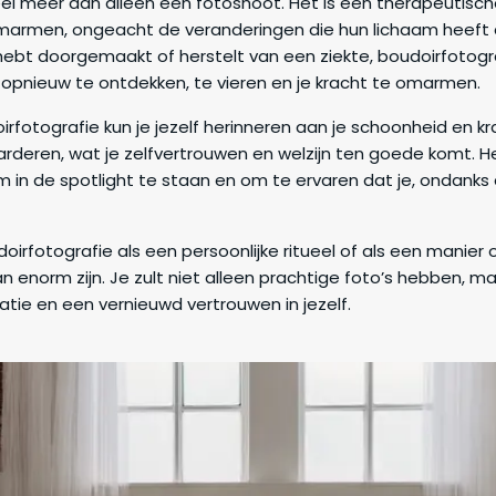
eel meer dan alleen een fotoshoot. Het is een therapeutisch
omarmen, ongeacht de veranderingen die hun lichaam heeft 
hebt doorgemaakt of herstelt van een ziekte, boudoirfotogra
 opnieuw te ontdekken, te vieren en je kracht te omarmen.
rfotografie kun je jezelf herinneren aan je schoonheid en kra
deren, wat je zelfvertrouwen en welzijn ten goede komt. H
m in de spotlight te staan en om te ervaren dat je, ondanks 
udoirfotografie als een persoonlijke ritueel of als een manie
 enorm zijn. Je zult niet alleen prachtige foto’s hebben, m
tie en een vernieuwd vertrouwen in jezelf.