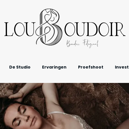
LOU OUDOIR
Boudoir Fotograaf
De Studio
Ervaringen
Proefshoot
Invest