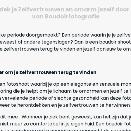
dek je Zelfvertrouwen en omarm jezelf door
van Boudoirfotografie
ijke periode doorgemaakt? Een periode waarin je je zelfv
 geweest of andere tegenslagen? Dan is een boudoir shoo
e zelfvertrouwen terug te vinden en jezelf opnieuw te o
r om je zelfvertrouwen terug te vinden
een fotoshoot waarbij je op een elegante en sensuele man
aring die je helpt om je lichaam te omarmen en jezelf te l
en vervelende periode of slechte gezondheid kan deze fot
 weer te herontdekken en je zelfvertrouwen te herwinnen.
t mee... Wanneer je ziek bent geweest, kan het zijn dat
je niet meer zo comfortabel in je eigen huid. Een boudoir f
w te waarderen en te accepteren, ongeacht de verander