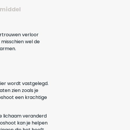
 middel
ertrouwen verloor
t misschien wel de
marmen.
ier wordt vastgelegd.
aten zien zoals je
oshoot een krachtige
 je lichaam veranderd
otoshoot kan je helpen
ingen die het heeft