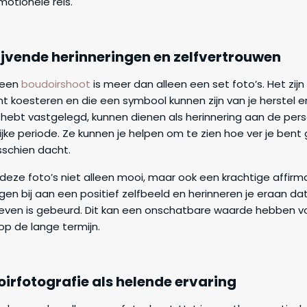
otionele reis.
lijvende herinneringen en zelfvertrouwen
 een
boudoirshoot
is meer dan alleen een set foto’s. Het zijn
unt koesteren en die een symbool kunnen zijn van je herstel 
t hebt vastgelegd, kunnen dienen als herinnering aan de pers
jke periode. Ze kunnen je helpen om te zien hoe ver je bent
sschien dacht.
 deze foto’s niet alleen mooi, maar ook een krachtige affirm
gen bij aan een positief zelfbeeld en herinneren je eraan dat
 leven is gebeurd. Dit kan een onschatbare waarde hebben v
 op de lange termijn.
irfotografie als helende ervaring