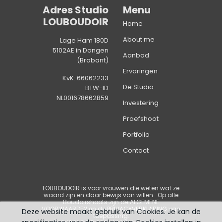
Adres Studio
Menu
LOUBOUDOIR
Home
About me
Lage Ham 180D
5102AE in Dongen
Aanbod
(Brabant)
Ervaringen
KvK: 66062233
De Studio
BTW-ID
NL001678662B59
Investering
Proefshoot
Portfolio
Contact
LOUBOUDOIR is voor vrouwen die weten wat ze
waard zijn en daar bewijs van willen
. Op alle
Boudoirshoots zijn de
ALGEMENE
VOORWAARDEN
en de
PRIVACYVERKLARING
van
Deze website maakt gebruik van Cookies. Je kan de
toepassing.