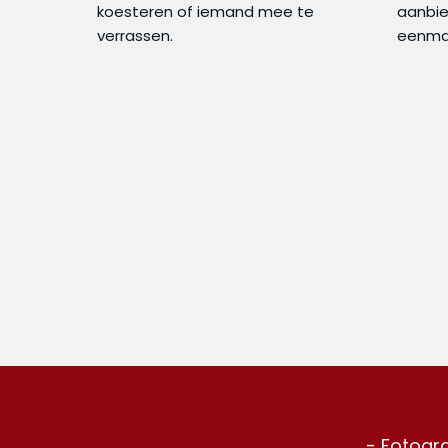
koesteren of iemand mee te
aanbie
verrassen.
eenmal
- Fotogra