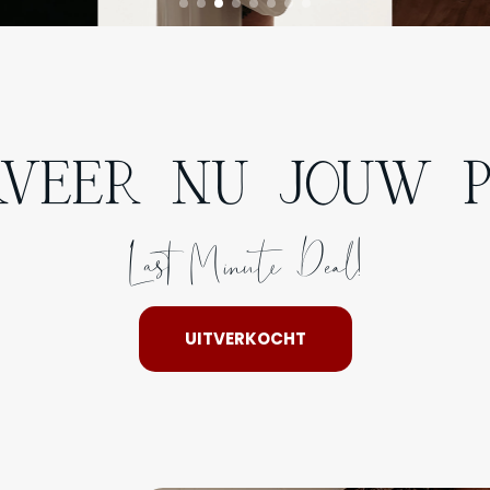
RVEER NU JOUW P
Last Minute Deal!
UITVERKOCHT