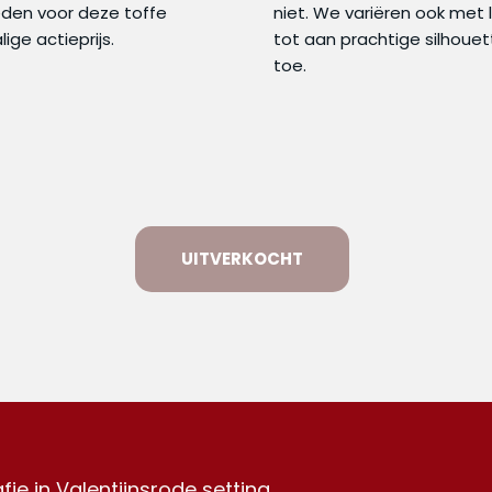
den voor deze toffe
niet. We variëren ook met l
ige actieprijs.
tot aan prachtige silhoue
toe.
UITVERKOCHT
fie in Valentijnsrode setting