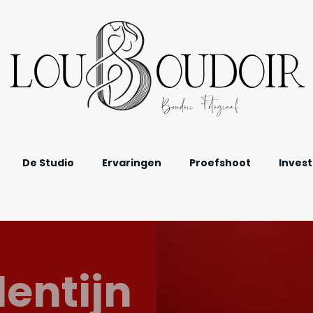
LOU OUDOIR
Boudoir Fotograaf
De Studio
Ervaringen
Proefshoot
Invest
lentijn