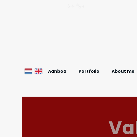
Boudoir Fotograaf
Aanbod
Portfolio
About me
Va