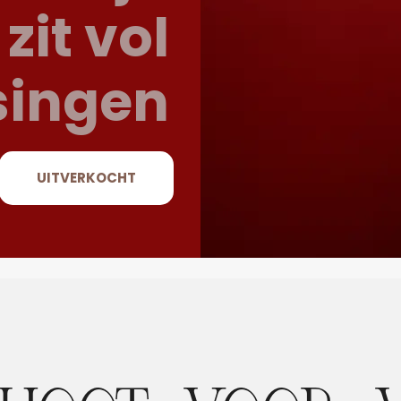
zit vol
singen
UITVERKOCHT