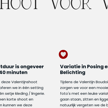
SHOOT VOOR V
tduur is ongeveer
Variatie in Posing 
 40 minuten
Belichting
s deze Valentijnshoot
Tijdens de Valentijn Boudo
aferen we in één setting
zorgen we voor een mooie
én setje kleding / lingerie.
foto's met een leuke varia
 een korte shoot en
gaan staan, zitten en ligge
m kunnen we deze
natuurlijk vergeten we de b