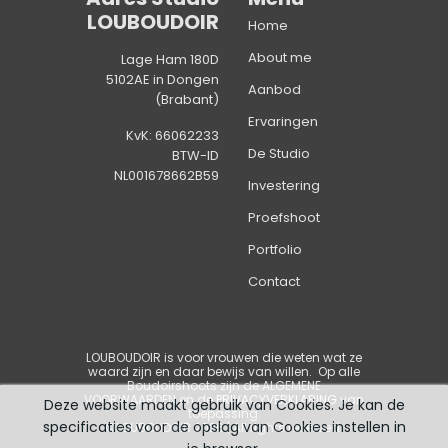
LOUBOUDOIR
Home
About me
Lage Ham 180D
5102AE in Dongen
Aanbod
(Brabant)
Ervaringen
KvK: 66062233
De Studio
BTW-ID
NL001678662B59
Investering
Proefshoot
Portfolio
Contact
LOUBOUDOIR is voor vrouwen die weten wat ze
waard zijn en daar bewijs van willen
. Op alle
Boudoirshoots zijn de
ALGEMENE
VOORWAARDEN
en de
PRIVACYVERKLARING
van
Deze website maakt gebruik van Cookies. Je kan de
toepassing.
specificaties voor de opslag van Cookies instellen in
©LOUBOUDOIR 2026 | All rights reserved