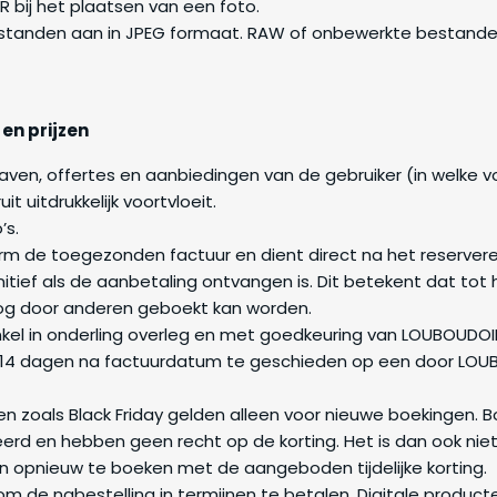
 bij het plaatsen van een foto.
standen aan in JPEG formaat. RAW of onbewerkte bestande
 en prijzen
aven, offertes en aanbiedingen van de gebruiker (in welke vor
t uitdrukkelijk voortvloeit.
’s.
rm de toegezonden factuur en dient direct na het reservere
initief als de aanbetaling ontvangen is. Dit betekent dat to
og door anderen geboekt kan worden.
kel in onderling overleg en met goedkeuring van LOUBOUDOI
 14 dagen na factuurdatum te geschieden op een door LOUB
ngen zoals Black Friday gelden alleen voor nieuwe boekingen. 
d en hebben geen recht op de korting. Het is dan ook nie
n opnieuw te boeken met de aangeboden tijdelijke korting.
k om de nabestelling in termijnen te betalen. Digitale produ