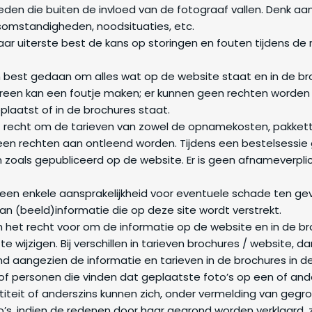
n die buiten de invloed van de fotograaf vallen. Denk aan 
omstandigheden, noodsituaties, etc.
aar uiterste best de kans op storingen en fouten tijdens d
est gedaan om alles wat op de website staat en in de bro
reen kan een foutje maken; er kunnen geen rechten worden
plaatst of in de brochures staat.
recht om de tarieven van zowel de opnamekosten, pakkett
geen rechten aan ontleend worden. Tijdens een bestelsessie 
zoals gepubliceerd op de website. Er is geen afnameverplic
n enkele aansprakelijkheid voor eventuele schade ten gev
van (beeld)informatie die op deze site wordt verstrekt.
het recht voor om de informatie op de website en in de broc
e wijzigen. Bij verschillen in tarieven brochures / website, da
nd aangezien de informatie en tarieven in de brochures in de 
s of personen die vinden dat geplaatste foto’s op een of a
iteit of anderszins kunnen zich, onder vermelding van gegr
’s, indien de redenen door haar gegrond worden verklaard, 