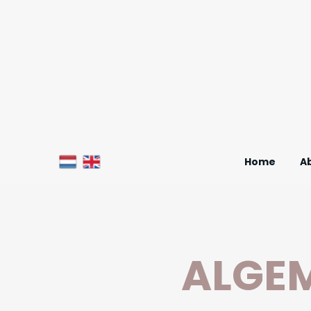
Home
A
ALGE