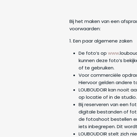
Bij het maken van een afspr
voorwaarden:
1. Een paar algemene zaken
De foto’s op
www
.loubou
kunnen deze foto’s bekij
of te gebruiken.
Voor commerciële opdrac
Hiervoor gelden andere ta
LOUBOUDOIR kan nooit aan
op locatie of in de studio.
Bij reserveren van een fo
digitale bestanden of fo
de fotoshoot bestellen en
iets inbegrepen. Dit word
LOUBOUDOIR stelt zich ni