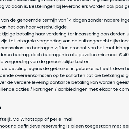
g voldaan is. Bestellingen bij leveranciers worden ook pas g
p van de genoemde termijn van 14 dagen zonder nadere inge
van het aan haar verschuldigde.
et tijdige betaling haar vordering ter incassering aan derden
ijn tot integrale vergoeding van de buitengerechtelijke in
 incassokosten bedragen vijftien procent van het met inbe
deren bedrag, doch bedragen in alle gevallen minimaal € 40,
le vergoeding van de gerechtelijke kosten.
 de betaling jegens de gebruiker in gebreke is, heeft deze h
lopende overeenkomsten op te schorten tot die betaling is ge
r de verdere levering contante betaling kan worden geëist
chillende acties / kortingen / aanbiedingen met elkaar te co
n
ftelijk, via Whatsapp of per e-mail.
hoot na definitieve reservering is alleen toegestaan met e