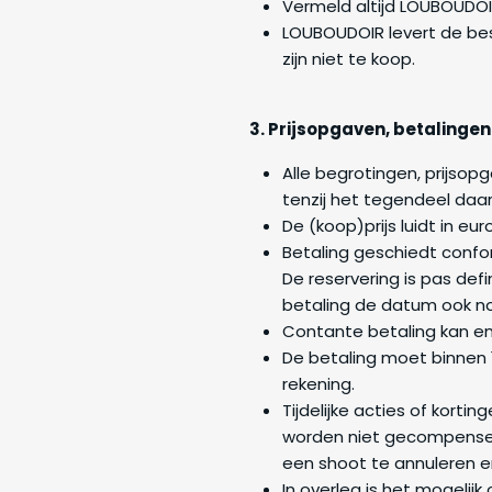
Vermeld altijd LOUBOUDOIR
LOUBOUDOIR levert de be
zijn niet te koop.
3. Prijsopgaven, betalingen
Alle begrotingen, prijsopg
tenzij het tegendeel daarui
De (koop)prijs luidt in euro
Betaling geschiedt confo
De reservering is pas def
betaling de datum ook n
Contante betaling kan en
De betaling moet binnen
rekening.
Tijdelijke acties of korti
worden niet gecompenseer
een shoot te annuleren e
In overleg is het mogelij