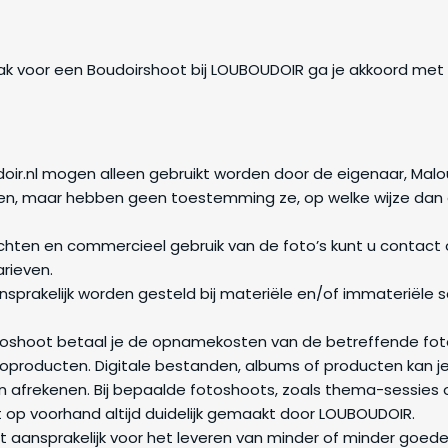
aak voor een Boudoirshoot bij LOUBOUDOIR ga je akkoord m
doir.nl mogen alleen gebruikt worden door de eigenaar, Ma
ken, maar hebben geen toestemming ze, op welke wijze dan 
hten en commercieel gebruik van de foto’s kunt u conta
rieven.
sprakelijk worden gesteld bij materiële en/of immateriële 
toshoot betaal je de opnamekosten van de betreffende fotos
toproducten. Digitale bestanden, albums of producten kan je
 afrekenen. Bij bepaalde fotoshoots, zoals thema-sessies of
t op voorhand altijd duidelijk gemaakt door LOUBOUDOIR.
et aansprakelijk voor het leveren van minder of minder goed