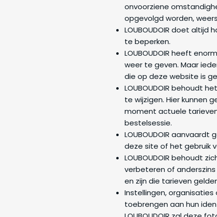
onvoorziene omstandighede
opgevolgd worden, weers
LOUBOUDOIR doet altijd h
te beperken.
LOUBOUDOIR heeft enorm b
weer te geven. Maar iede
die op deze website is ge
LOUBOUDOIR behoudt het 
te wijzigen. Hier kunnen 
moment actuele tarieven 
bestelsessie.
LOUBOUDOIR aanvaardt gee
deze site of het gebruik 
LOUBOUDOIR behoudt zich 
verbeteren of anderszins t
en zijn die tarieven gelde
Instellingen, organisatie
toebrengen aan hun ident
LOUBOUDOIR zal deze foto