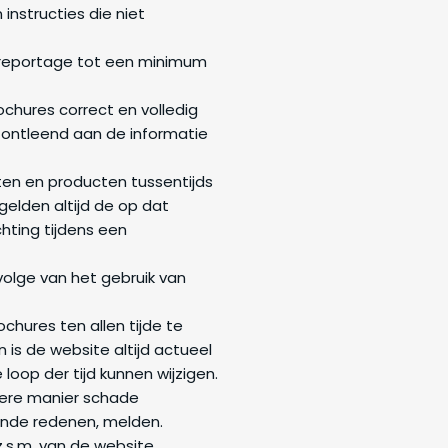
instructies die niet
e reportage tot een minimum
chures correct en volledig
 ontleend aan de informatie
en en producten tussentijds
gelden altijd de op dat
hting tijdens een
olge van het gebruik van
hures ten allen tijde te
n is de website altijd actueel
loop der tijd kunnen wijzigen.
ndere manier schade
onde redenen, melden.
z.s.m. van de website