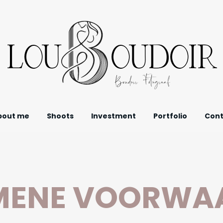
LOU OUDOIR
Boudoir Fotograaf
bout me
Shoots
Investment
Portfolio
Cont
MENE VOORWA