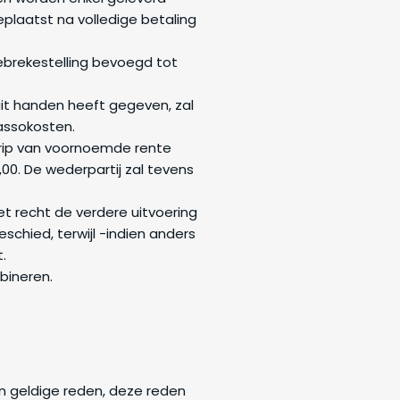
eplaatst na volledige betaling
brekestelling bevoegd tot
 uit handen heeft gegeven, zal
cassokosten.
grip van voornoemde rente
00. De wederpartij zal tevens
et recht de verdere uitvoering
schied, terwijl -indien anders
.
mbineren.
en geldige reden, deze reden