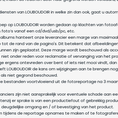
 diensten van LOUBOUDOIR in welke zin dan ook, gaat u aut
oep op LOUBOUDOIR worden gedaan op klachten van fotoafdr
 foto’s vanaf een cd/dvd/usb/pc, etc.
e albums hanteert onze leverancier een marge van maximaa
 tot de rand van de pagina's. Dit betekent dat afbeeldinge
kunnen zijn geplaatst. Deze marge wordt beschouwd als ac
t niet onder reden voor reclamatie of vervanging van het pr
age ergens ontevreden over bent of iets niet mooi vindt, dan 
eft LOUBOUDOIR de kans om wijzigingen aan te brengen nog 
 als niet gegrond beschouwd.
le bestanden voortvloeiend uit de fotoreportage na 3 maand
nciers zijn niet aansprakelijk voor eventuele schade aan e
 tenzij er sprake is van een productiefout of gebrekkig product
n deugdelijke omgang en / of bevestiging van het product.
m tijdens de reportage opnames te maken of te fotografer