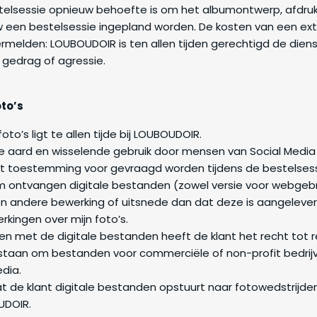
estelsessie opnieuw behoefte is om het albumontwerp, afdru
 een bestelsessie ingepland worden. De kosten van een extra
rmelden: LOUBOUDOIR is ten allen tijden gerechtigd de diens
 gedrag of agressie.
oto’s
to’s ligt te allen tijde bij LOUBOUDOIR.
 aard en wisselende gebruik door mensen van Social Media 
art toestemming voor gevraagd worden tijdens de bestelsess
m ontvangen digitale bestanden (zowel versie voor webgebru
een andere bewerking of uitsnede dan dat deze is aangelev
rkingen over mijn foto’s.
en met de digitale bestanden heeft de klant het recht tot 
gestaan om bestanden voor commerciële of non-profit bedrij
dia.
t de klant digitale bestanden opstuurt naar fotowedstrijden,
UDOIR.