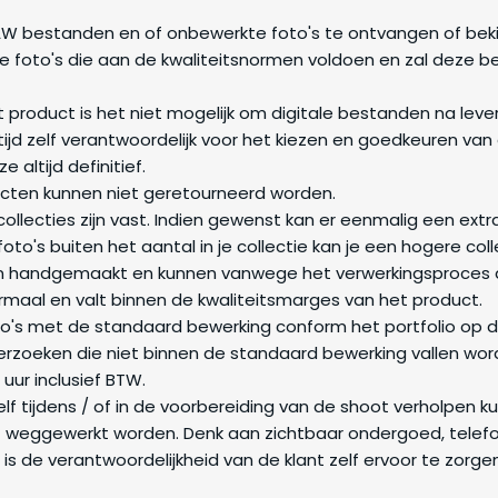
RAW bestanden en of onbewerkte foto's te ontvangen of beki
 foto's die aan de kwaliteitsnormen voldoen en zal deze b
roduct is het niet mogelijk om digitale bestanden na leveri
altijd zelf verantwoordelijk voor het kiezen en goedkeuren 
e altijd definitief.
cten kunnen niet geretourneerd worden.
 collecties zijn vast. Indien gewenst kan er eenmalig een ex
to's buiten het aantal in je collectie kan je een hogere coll
jn handgemaakt en kunnen vanwege het verwerkingsproces alti
normaal en valt binnen de kwaliteitsmarges van het product.
o's met de standaard bewerking conform het portfolio op 
rzoeken die niet binnen de standaard bewerking vallen word
uur inclusief BTW.
elf tijdens / of in de voorbereiding van de shoot verholpen k
t weggewerkt worden. Denk aan zichtbaar ondergoed, telefo
t is de verantwoordelijkheid van de klant zelf ervoor te zorgen