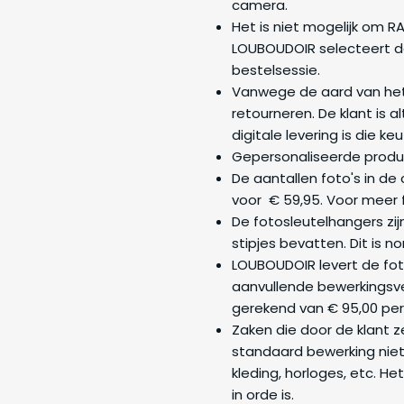
camera.
Het is niet mogelijk om 
LOUBOUDOIR selecteert de
bestelsessie.
Vanwege de aard van het p
retourneren. De klant is 
digitale levering is die keuz
Gepersonaliseerde produ
De aantallen foto's in de
voor € 59,95. Voor meer fo
De fotosleutelhangers zi
stipjes bevatten. Dit is 
LOUBOUDOIR levert de fot
aanvullende bewerkingsve
gerekend van € 95,00 per 
Zaken die door de klant z
standaard bewerking nie
kleding, horloges, etc. He
in orde is.